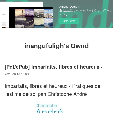
Ameba Owndで
あなただけのホームページやブログをつ
くろう
今すぐ試す
inangufuligh's Ownd
[Pdf/ePub] Imparfaits, libres et heureux -
2024.06.16 13:03
Imparfaits, libres et heureux - Pratiques de
l'estime de soi pan Christophe André