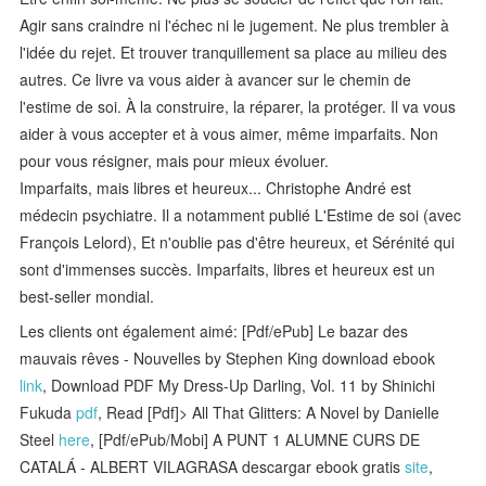
Agir sans craindre ni l'échec ni le jugement. Ne plus trembler à
l'idée du rejet. Et trouver tranquillement sa place au milieu des
autres. Ce livre va vous aider à avancer sur le chemin de
l'estime de soi. À la construire, la réparer, la protéger. Il va vous
aider à vous accepter et à vous aimer, même imparfaits. Non
pour vous résigner, mais pour mieux évoluer.
Imparfaits, mais libres et heureux... Christophe André est
médecin psychiatre. Il a notamment publié L'Estime de soi (avec
François Lelord), Et n'oublie pas d'être heureux, et Sérénité qui
sont d'immenses succès. Imparfaits, libres et heureux est un
best-seller mondial.
Les clients ont également aimé: [Pdf/ePub] Le bazar des
mauvais rêves - Nouvelles by Stephen King download ebook
link
, Download PDF My Dress-Up Darling, Vol. 11 by Shinichi
Fukuda
pdf
, Read [Pdf]> All That Glitters: A Novel by Danielle
Steel
here
, [Pdf/ePub/Mobi] A PUNT 1 ALUMNE CURS DE
CATALÁ - ALBERT VILAGRASA descargar ebook gratis
site
,